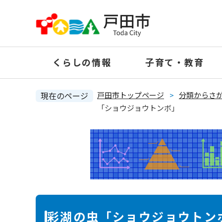
ペ
ー
ジ
の
くらしの情報
子育て・教育
先
頭
で
現在のページ
戸田市トップページ
>
分類からさ
す
「ショウジョウトンボ」
。
本
彩湖の虫「ショウジョウトン
文