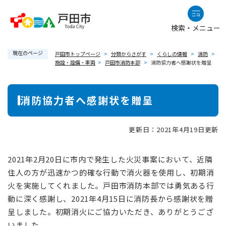
ペ
メニューを飛ばして本文へ
ー
検索・メニュー
ジ
の
現在のページ
先
戸田市トップページ
>
分類からさがす
>
くらしの情報
>
消防
>
施設・設備・車両
>
戸田市消防本部
>
消防協力者へ感謝状を贈呈
頭
で
本
す
消防協力者へ感謝状を贈呈
。
文
更新日：2021年4月19日更新
2021年2月20日に市内で発生した火災事案において、近隣
住人の方が迅速かつ的確な行動で消火器を使用し、初期消
火を実施してくれました。戸田市消防本部では勇気ある行
動に深く感謝し、2021年4月15日に消防長から感謝状を贈
呈しました。初期消火にご協力いただき、ありがとうござ
いました。