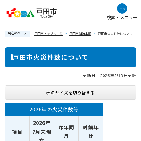
ペ
メニューを飛ばして本文へ
ー
検索・メニュー
ジ
の
現在のページ
先
戸田市トップページ
>
戸田市消防本部
>
戸田市火災件数について
頭
で
本
戸田市火災件数について
す
文
。
更新日：2026年8月3日更新
表のサイズを切り替える
2026年の火災件数等
2026年
昨年同
対前年
項目
7月末現
月
比
在