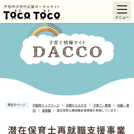
ペ
メニューを飛ばして本文へ
ー
メニュー
ジ
の
先
頭
で
す
。
現在のページ
戸田市トップページ
>
分類からさがす
>
子育て・教育
>
妊娠・育
児
>
保育園
>
潜在保育士再就職支援事業を実施しています！
潜在保育士再就職支援事業
本