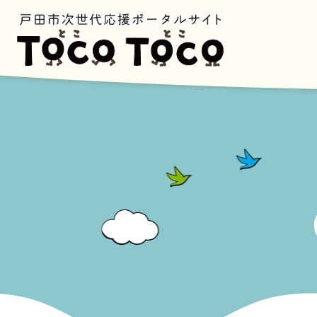
ペ
ー
ジ
の
先
頭
で
す
。