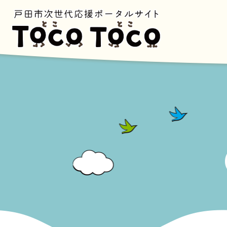
ペ
ー
ジ
の
先
頭
で
す
。