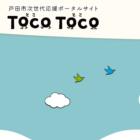
ペ
ー
ジ
の
先
頭
で
す
。