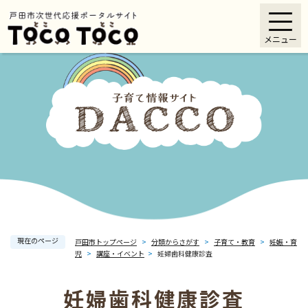
ペ
メニューを飛ばして本文へ
ー
メニュー
ジ
の
先
頭
で
す
。
現在のページ
戸田市トップページ
>
分類からさがす
>
子育て・教育
>
妊娠・育
児
>
講座・イベント
>
妊婦歯科健康診査
妊婦歯科健康診査
本