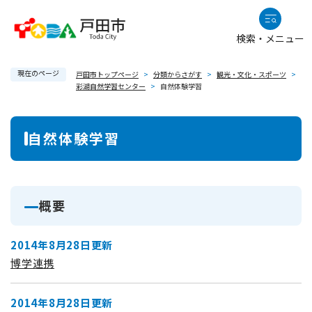
ペ
メニューを飛ばして本文へ
ー
検索・メニュー
ジ
の
現在のページ
先
戸田市トップページ
>
分類からさがす
>
観光・文化・スポーツ
>
彩湖自然学習センター
>
自然体験学習
頭
で
本
す
自然体験学習
。
文
概要
2014年8月28日更新
博学連携
2014年8月28日更新