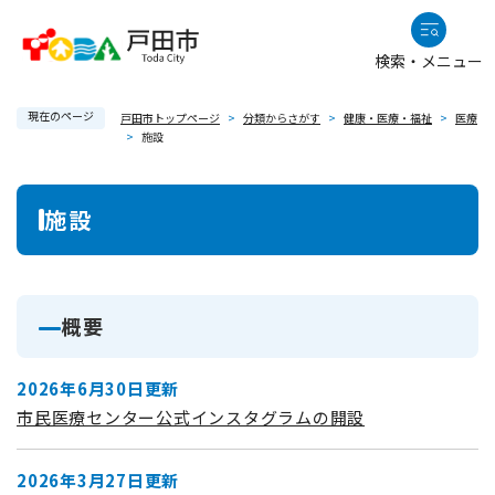
ペ
メニューを飛ばして本文へ
ー
検索・メニュー
ジ
の
現在のページ
先
戸田市トップページ
>
分類からさがす
>
健康・医療・福祉
>
医療
>
施設
頭
で
本
す
施設
。
文
概要
2026年6月30日更新
市民医療センター公式インスタグラムの開設
2026年3月27日更新