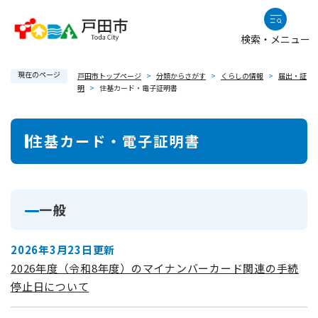
ペ
メニューを飛ばして本文へ
ー
検索・メニュー
ジ
の
現在のページ
先
戸田市トップページ
>
分類からさがす
>
くらしの情報
>
届出・証
明
>
住基カード・電子証明書
頭
で
本
す
住基カード・電子証明書
。
文
一般
2026年3月23日更新
2026年度（令和8年度）のマイナンバーカード関連の手続
停止日について