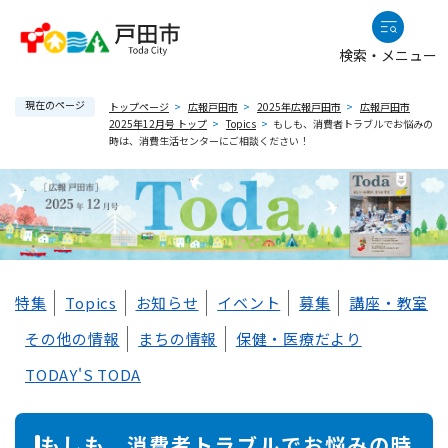
ペ
メニューを飛ばして本文へ
ー
検索・メニュー
ジ
の
現在のページ
先
トップページ
>
広報戸田市
>
2025年広報戸田市
>
広報戸田市
2025年12月号 トップ
>
Topics
>
もしも、消費者トラブルでお悩みの
頭
時は、消費生活センターにご相談ください！
で
す
。
本
特集
Topics
お知らせ
イベント
募集
講座・教室
文
その他の情報
まちの情報
保健・医療だより
TODAY'S TODA
もしも、消費者トラブルでお悩みの時