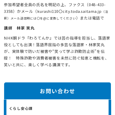
参加希望者全員の氏名を明記の上、ファクス（048-433-
3358）かメール（kurashi110〇city.toda.saitama.jp
（注
）または電話で
釈）メール送信時には〇を@に変換してください
講師 林家 笑丸
NHK朝ドラ『わろてんか』では芸の指導を担当し、落語家
役としても出演！落語界屈指の多芸な落語家・林家笑丸
が、実体験で防いだ被害や“笑って学ぶ詐欺防止術”を伝
授！ 特殊詐欺や消費者被害を未然に防ぐ知恵と機転を、
笑いと共に、楽しく学べる講演です。
お問い合わせ
くらし安心課