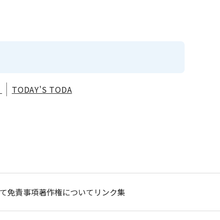
り
TODAY'S TODA
て
免責事項
著作権について
リンク集