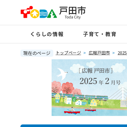
ペ
ー
ジ
の
くらしの情報
子育て・教育
先
頭
で
現在のページ
トップページ
>
広報戸田市
>
20
す
。