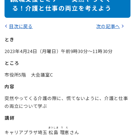
る！介護と仕事の両立を考えよう
目次に戻る
次の記事へ
とき
2023年4月24日（月曜日）午前9時30分～11時30分
ところ
市役所5階 大会議室C
内容
突然やってくる介護の際に、慌てないように、介護と仕事
の両立について学ぶ
講師
まつ
しま
り
え
キャリアプラザ埼玉
松
島
理
恵
さん