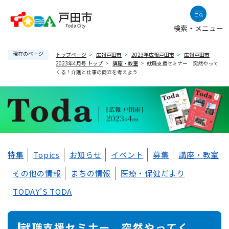
ペ
メニューを飛ばして本文へ
ー
検索・メニュー
ジ
の
現在のページ
先
トップページ
>
広報戸田市
>
2023年広報戸田市
>
広報戸田市
2023年4月号 トップ
>
講座・教室
>
就職支援セミナー 突然やって
頭
くる！介護と仕事の両立を考えよう
で
す
。
本
特集
Topics
お知らせ
イベント
募集
講座・教室
文
その他の情報
まちの情報
医療・保健だより
TODAY'S TODA
就職支援セミナー 突然やってく