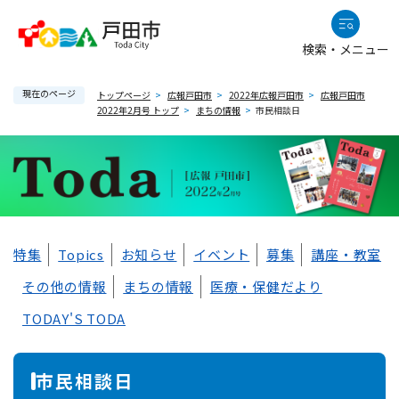
ペ
メニューを飛ばして本文へ
ー
検索・メニュー
ジ
の
現在のページ
先
トップページ
>
広報戸田市
>
2022年広報戸田市
>
広報戸田市
2022年2月号 トップ
>
まちの情報
>
市民相談日
頭
で
す
。
本
特集
Topics
お知らせ
イベント
募集
講座・教室
文
その他の情報
まちの情報
医療・保健だより
TODAY'S TODA
市民相談日