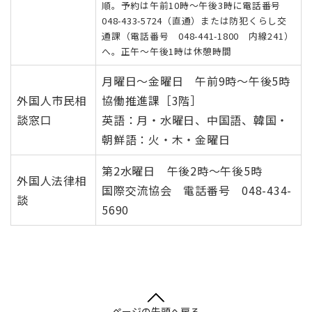
順。予約は午前10時～午後3時に電話番号
048-433-5724（直通）または防犯くらし交
通課（電話番号 048-441-1800 内線241）
へ。正午～午後1時は休憩時間
月曜日～金曜日 午前9時～午後5時
外国人市民相
協働推進課［3階］
談窓口
英語：月・水曜日、中国語、韓国・
朝鮮語：火・木・金曜日
第2水曜日 午後2時～午後5時
外国人法律相
国際交流協会 電話番号 048-434-
談
5690
ページの先頭へ戻る