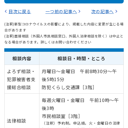
目次に戻る
一つ前の記事へ
次の記事へ
(注釈)新型コロナウイルスの影響により、掲載した内容に変更が生じる場
合があります
(注釈)面接相談（外国人市民相談窓口、外国人法律相談を除く）は中止と
なる場合があります。詳しくはお問い合わせください
相談内容
相談日・時間・ところ
よろず相談・
月曜日～金曜日 午前8時30分～午
犯罪被害者支
後5時15分
援総合相談
防犯くらし交通課［3階］
毎週火曜日・金曜日 午前10時～午
後3時
市民相談室［3階］
法律相談
（注釈）予約制。申込順。火・金曜日の法律