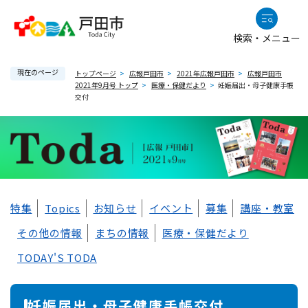
ペ
メニューを飛ばして本文へ
ー
検索・メニュー
ジ
の
現在のページ
先
トップページ
>
広報戸田市
>
2021年広報戸田市
>
広報戸田市
2021年9月号 トップ
>
医療・保健だより
>
妊娠届出・母子健康手帳
頭
交付
で
す
。
本
特集
Topics
お知らせ
イベント
募集
講座・教室
文
その他の情報
まちの情報
医療・保健だより
TODAY'S TODA
妊娠届出・母子健康手帳交付