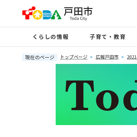
ペ
ー
ジ
の
くらしの情報
子育て・教育
先
頭
で
現在のページ
トップページ
>
広報戸田市
>
20
す
。