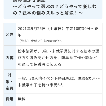
～どうやって選ぶの？どうやって楽しむ
の？絵本の悩みスルっと解決！～
2021年9月25日（土曜日）午前10時30分～正
とき
午
（注釈）受付／午前9時30分～
絵本講師が、0歳～未就学児に対する絵本の選
内容
び方や読み聞かせ方を、簡単な工作や歌など
を通して保護者に伝える
対
一般、30人内イベント時託児は、生後6カ月～
象・
未就学の子を持つ市民6人
定員
費用
無料