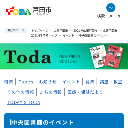
ペ
メニューを飛ばして本文へ
ー
検索・メニュー
ジ
の
現在のページ
先
トップページ
>
広報戸田市
>
2021年広報戸田市
>
広報戸田市
2021年9月号 トップ
>
イベント
>
中央図書館のイベント
頭
で
す
。
本
特集
Topics
お知らせ
イベント
募集
講座・教室
文
その他の情報
まちの情報
医療・保健だより
TODAY'S TODA
中央図書館のイベント