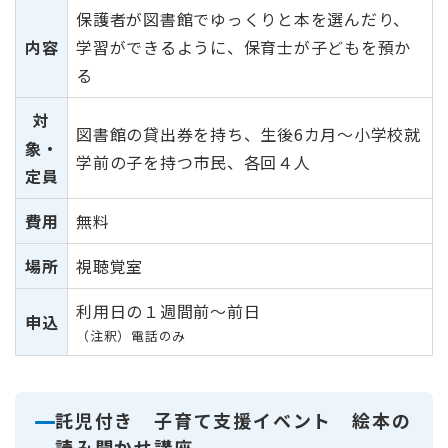
保護者が図書館でゆっくりと本を選んだり、
内容
学習ができるように、保育士が子どもを預か
る
対
図書館の貸出券を持ち、生後6カ月～小学校就
象・
学前の子を持つ市民、各回４人
定員
費用
無料
場所
視聴覚室
利用日の１週間前～前日
申込
（注釈）電話のみ
託児付き 子育て支援イベント 絵本の
読み聞かせ講座