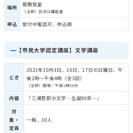
視聴覚室
場所
（注釈）託児は講座室
申込
受付中電話可、申込順
【市民大学認定講座】文学講座
2021年10月3日、10日、17日の日曜日、午
とき
後2時～午後4時（全3回）
（注釈）開場／午後1時30分
内容
「三浦哲郎の文学―生誕90年―」
対
象・
一般、30人
定員