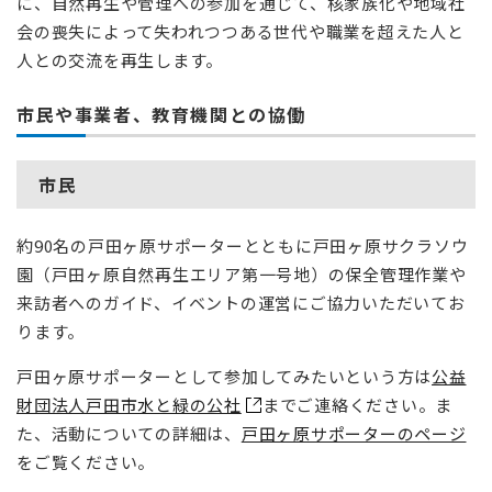
に、自然再生や管理への参加を通じて、核家族化や地域社
会の喪失によって失われつつある世代や職業を超えた人と
人との交流を再生します。
市民や事業者、教育機関との協働
市民
約90名の戸田ヶ原サポーターとともに戸田ヶ原サクラソウ
園（戸田ヶ原自然再生エリア第一号地）の保全管理作業や
来訪者へのガイド、イベントの運営にご協力いただいてお
ります。
戸田ヶ原サポーターとして参加してみたいという方は
公益
財団法人戸田市水と緑の公社
までご連絡ください。ま
た、活動についての詳細は、
戸田ヶ原サポーターのページ
をご覧ください。