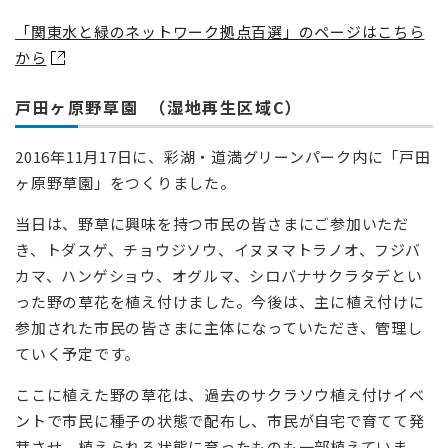
「関東水と緑のネットワーク拠点百選」のページはこちら
から
戸田ヶ原野草園 （湿地再生区域C）
2016年11月17日に、彩湖・道満グリーンパーク内に「戸田
ヶ原野草園」をつくりました。
当日は、野草に興味を持つ市民の皆さまにご参加いただ
き、トダスゲ、チョウジソウ、イヌヌマトラノオ、フジバ
カマ、ハンゲショウ、オグルマ、シロバナサクラタデとい
った野の草花を植え付けました。今後は、主に植え付けに
参加された市民の皆さまに主体になっていただき、管理し
ていく予定です。
ここに植えた野の草花は、過去のサクラソウ植え付けイベ
ントで市民に種子の状態で配布し、市民が自宅で育てて発
芽させ、植えられる状態に育ったものも一部植えていま