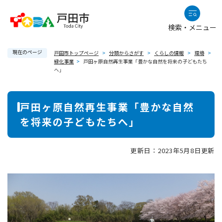
ペ
メニューを飛ばして本文へ
ー
検索・メニュー
ジ
の
現在のページ
先
戸田市トップページ
>
分類からさがす
>
くらしの情報
>
環境
>
緑化事業
>
戸田ヶ原自然再生事業「豊かな自然を将来の子どもたち
頭
へ」
で
す
本
。
戸田ヶ原自然再生事業「豊かな自然
文
を将来の子どもたちへ」
更新日：2023年5月8日更新