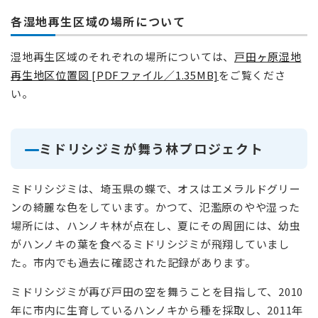
各湿地再生区域の場所について
湿地再生区域のそれぞれの場所については、
戸田ヶ原湿地
再生地区位置図 [PDFファイル／1.35MB]
をご覧くださ
い。
ミドリシジミが舞う林プロジェクト
ミドリシジミは、埼玉県の蝶で、オスはエメラルドグリー
ンの綺麗な色をしています。かつて、氾濫原のやや湿った
場所には、ハンノキ林が点在し、夏にその周囲には、幼虫
がハンノキの葉を食べるミドリシジミが飛翔していまし
た。市内でも過去に確認された記録があります。
ミドリシジミが再び戸田の空を舞うことを目指して、2010
年に市内に生育しているハンノキから種を採取し、2011年