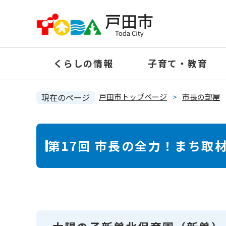
ペ
ー
ジ
の
くらしの情報
子育て・教育
先
頭
で
現在のページ
戸田市トップページ
>
市長の部屋
す
。
本
第17回 市長の全力！まち取
文