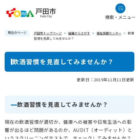
ペ
メニューを飛ばして本文へ
ー
検索・メニュー
ジ
の
現在のページ
先
戸田市トップページ
>
組織からさがす
>
福祉保健センター
>
飲酒
習慣を見直してみませんか？
頭
で
本
す
飲酒習慣を見直してみませんか？
。
文
更新日：2019年11月11日更新
飲酒習慣を見直してみませんか？
現在の飲酒習慣が適切か、健康への被害や日常生活への影
響が出るほど問題があるのか、AUDIT（オーディット）と
いうスクリーニングテストで、チェックしてみませんか？