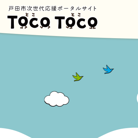
ペ
ー
ジ
の
先
頭
で
す
。