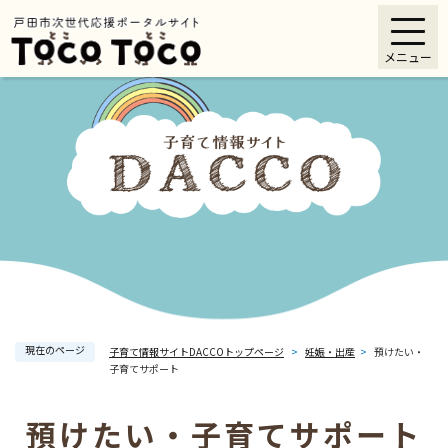
ペ
メニューを飛ばして本文へ
ー
メニュー
ジ
の
先
頭
で
す
。
現在のページ
子育て情報サイトDACCOトップページ
>
妊娠・出産
>
預けたい・
子育てサポート
預けたい・子育てサポート
本