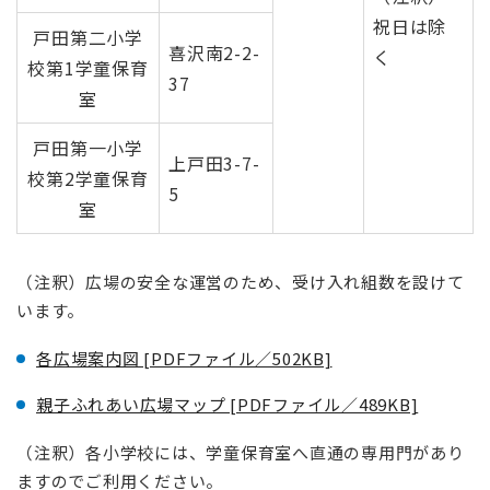
祝日は除
戸田第二小学
喜沢南2-2-
く
校第1学童保育
37
室
戸田第一小学
上戸田3-7-
校第2学童保育
5
室
（注釈）広場の安全な運営のため、受け入れ組数を設けて
います。
各広場案内図 [PDFファイル／502KB]
親子ふれあい広場マップ [PDFファイル／489KB]
（注釈）各小学校には、学童保育室へ直通の専用門があり
ますのでご利用ください。