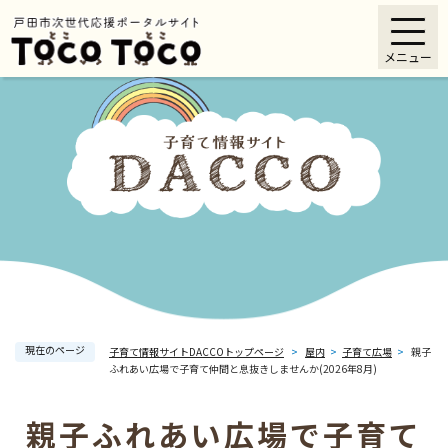
ペ
メニューを飛ばして本文へ
ー
メニュー
ジ
の
先
頭
で
す
。
現在のページ
子育て情報サイトDACCOトップページ
>
屋内
>
子育て広場
>
親子
ふれあい広場で子育て仲間と息抜きしませんか(2026年8月)
親子ふれあい広場で子育て
本