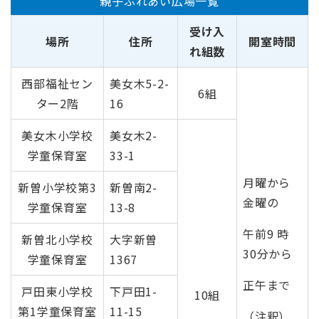
親子ふれあい広場一覧
受け入
場所
住所
開室時間
れ組数
西部福祉セン
美女木5-2-
6組
ター2階
16
美女木小学校
美女木2-
学童保育室
33-1
月曜から
新曽小学校第3
新曽南2-
金曜の
学童保育室
13-8
午前9 時
新曽北小学校
大字新曽
30分から
学童保育室
1367
正午まで
戸田東小学校
下戸田1-
10組
第1学童保育室
11-15
（注釈）