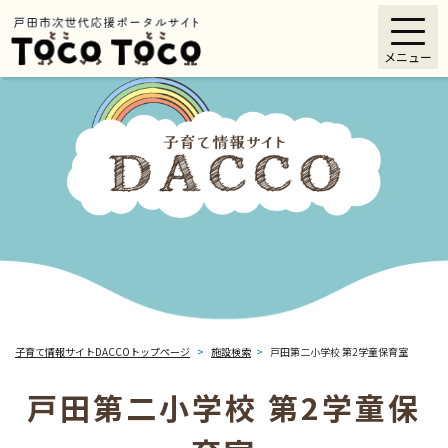
ペ
メニューを飛ばして本文へ
ー
メニュー
ジ
の
先
頭
で
す
。
子育て情報サイトDACCOトップページ
>
施設検索
>
戸田第二小学校 第2学童保育室
戸田第二小学校 第2学童保
本
文