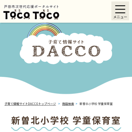
ペ
メニューを飛ばして本文へ
ー
メニュー
ジ
の
先
頭
で
す
。
子育て情報サイトDACCOトップページ
>
施設検索
>
新曽北小学校 学童保育室
新曽北小学校 学童保育室
本
文