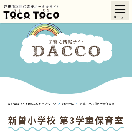
ペ
メニューを飛ばして本文へ
ー
メニュー
ジ
の
先
頭
で
す
。
子育て情報サイトDACCOトップページ
>
施設検索
>
新曽小学校 第3学童保育室
新曽小学校 第3学童保育室
本
文