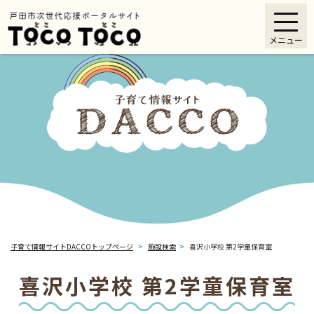
ペ
メニューを飛ばして本文へ
ー
メニュー
ジ
の
先
頭
で
す
。
子育て情報サイトDACCOトップページ
>
施設検索
>
喜沢小学校 第2学童保育室
喜沢小学校 第2学童保育室
本
文