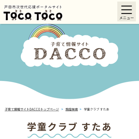
ペ
メニューを飛ばして本文へ
ー
メニュー
ジ
の
先
頭
で
す
。
子育て情報サイトDACCOトップページ
>
施設検索
>
学童クラブ すたあ
学童クラブ すたあ
本
文