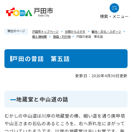
ペ
メニューを飛ばして本文へ
ー
検索・メニュー
ジ
の
現在のページ
先
戸田市トップページ
>
分類からさがす
>
観光・文化・スポーツ
>
郷土博物館
>
施設・刊行物
>
戸田の昔話 第五話
頭
で
本
す
戸田の昔話 第五話
。
文
更新日：2020年4月30日更新
地蔵堂と中山道の話
むかしの中山道は川岸の地蔵堂の横、細い道を通り庚申塔
や山王さまの石仏のあるところを、右へ折れ左にまがって
つづいていたそうです。川岸の地蔵堂は古いお堂です。毎