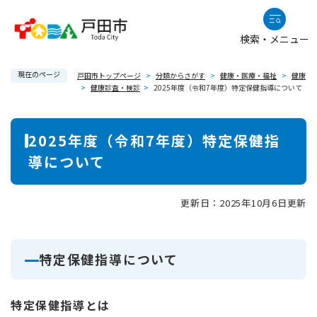
ペ
メニューを飛ばして本文へ
ー
検索・メニュー
ジ
の
現在のページ
先
戸田市トップページ
>
分類からさがす
>
健康・医療・福祉
>
健康
>
健康診査・検診
>
2025年度（令和7年度）特定保健指導について
頭
で
本
す
2025年度（令和7年度）特定保健指
。
文
導について
更新日：2025年10月6日更新
特定保健指導について
特定保健指導とは