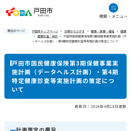
ペ
メニューを飛ばして本文へ
ー
検索・メニュー
ジ
の
現在のページ
先
戸田市トップページ
>
分類からさがす
>
健康・医療・福祉
>
健康
>
健康診査・検診
>
戸田市国民健康保険第3期保健事業実施計画（デ
頭
ータヘルス計画）・第4期特定健康診査等実施計画の策定について
で
す
本
。
戸田市国民健康保険第3期保健事業実
文
施計画（データヘルス計画）・第4期
特定健康診査等実施計画の策定につ
いて
更新日：2024年4月16日更新
計画策定の趣旨