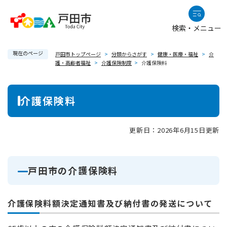
ペ
メニューを飛ばして本文へ
ー
検索・メニュー
ジ
の
現在のページ
先
戸田市トップページ
>
分類からさがす
>
健康・医療・福祉
>
介
護・高齢者福祉
>
介護保険制度
>
介護保険料
頭
で
本
す
介護保険料
。
文
更新日：2026年6月15日更新
戸田市の介護保険料
介護保険料額決定通知書及び納付書の発送について