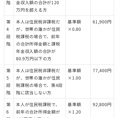
階
金収入額の合計が120
万円を超える方
第
本人は住民税非課税だ
基準額
61,900円
4
が、世帯の誰かが住民
×0.80
段
税課税の場合で、前年
階
の合計所得金額と課税
年金収入額の合計が
80.9万円以下の方
第
本人は住民税非課税だ
基準額
77,400円
5
が、世帯の誰かが住民
×1.00
段
税課税の場合で、第4段
階
階に該当しない方
第
本人が住民税課税で、
基準額
92,800円
6
前年の合計所得金額が
×1.20