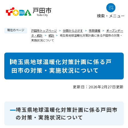
ペ
メニューを飛ばして本文へ
ー
検索・メニュー
ジ
の
現在のページ
先
戸田市トップページ
>
分類からさがす
>
市政情報
>
オープンデー
タ・統計
>
統計
>
埼玉県地球温暖化対策計画に係る戸田市の対策・
頭
実施状況について
で
す
本
。
埼玉県地球温暖化対策計画に係る戸
文
田市の対策・実施状況について
更新日：2026年2月27日更新
埼玉県地球温暖化対策計画に係る戸田市
の対策・実施状況について