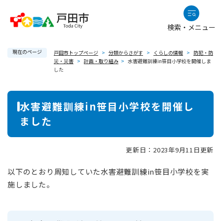
ペ
メニューを飛ばして本文へ
ー
検索・メニュー
ジ
の
現在のページ
先
戸田市トップページ
>
分類からさがす
>
くらしの情報
>
防犯・防
災・災害
>
計画・取り組み
>
水害避難訓練in笹目小学校を開催しま
頭
した
で
す
本
。
水害避難訓練in笹目小学校を開催し
文
ました
更新日：2023年9月11日更新
以下のとおり周知していた水害避難訓練in笹目小学校を実
施しました。