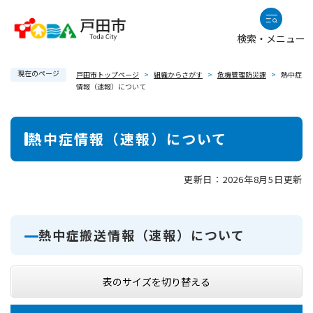
ペ
メニューを飛ばして本文へ
ー
検索・メニュー
ジ
の
現在のページ
先
戸田市トップページ
>
組織からさがす
>
危機管理防災課
>
熱中症
情報（速報）について
頭
で
本
す
熱中症情報（速報）について
。
文
更新日：2026年8月5日更新
熱中症搬送情報（速報）について
表のサイズを切り替える