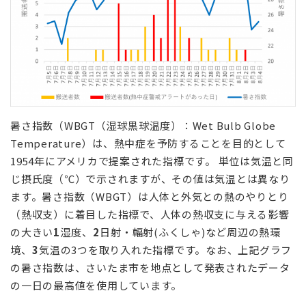
暑さ指数（WBGT（湿球黒球温度）：Wet Bulb Globe
Temperature）は、熱中症を予防することを目的として
1954年にアメリカで提案された指標です。 単位は気温と同
じ摂氏度（℃）で示されますが、その値は気温とは異なり
ます。暑さ指数（WBGT）は人体と外気との熱のやりとり
（熱収支）に着目した指標で、人体の熱収支に与える影響
の大きい
1
湿度、
2
日射・輻射(ふくしゃ)など周辺の熱環
境、
3
気温の3つを取り入れた指標です。なお、上記グラフ
の暑さ指数は、さいたま市を地点として発表されたデータ
の一日の最高値を使用しています。