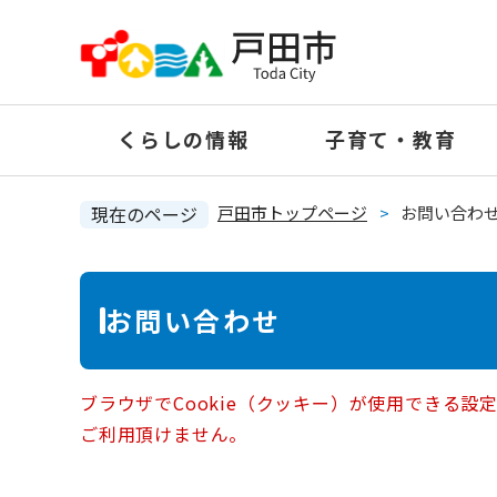
ペ
ー
ジ
の
くらしの情報
子育て・教育
先
頭
で
現在のページ
戸田市トップページ
>
お問い合わ
す
。
本
お問い合わせ
文
ブラウザでCookie（クッキー）が使用できる設
ご利用頂けません。