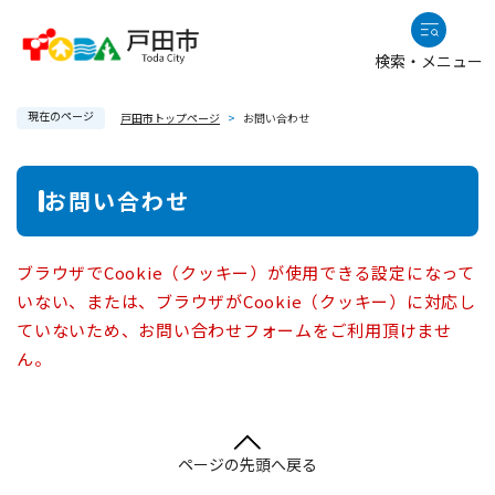
ペ
メニューを飛ばして本文へ
ー
検索・メニュー
ジ
の
現在のページ
先
戸田市トップページ
>
お問い合わせ
頭
で
本
お問い合わせ
す
文
。
ブラウザでCookie（クッキー）が使用できる設定になって
いない、または、ブラウザがCookie（クッキー）に対応し
ていないため、お問い合わせフォームをご利用頂けませ
ん。
ページの先頭へ戻る