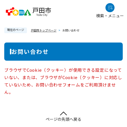
ペ
メニューを飛ばして本文へ
ー
検索・メニュー
ジ
の
現在のページ
先
戸田市トップページ
>
お問い合わせ
頭
で
本
お問い合わせ
す
文
。
ブラウザでCookie（クッキー）が使用できる設定になって
いない、または、ブラウザがCookie（クッキー）に対応し
ていないため、お問い合わせフォームをご利用頂けませ
ん。
ページの先頭へ戻る