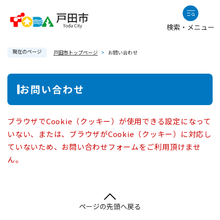
ペ
メニューを飛ばして本文へ
ー
検索・メニュー
ジ
の
現在のページ
先
戸田市トップページ
>
お問い合わせ
頭
で
本
お問い合わせ
す
文
。
ブラウザでCookie（クッキー）が使用できる設定になって
いない、または、ブラウザがCookie（クッキー）に対応し
ていないため、お問い合わせフォームをご利用頂けませ
ん。
ページの先頭へ戻る