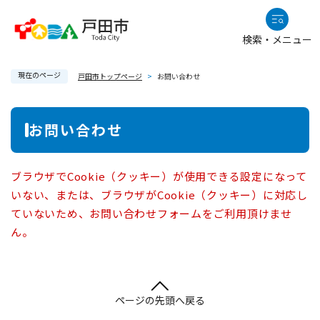
ペ
メニューを飛ばして本文へ
ー
検索・メニュー
ジ
の
現在のページ
先
戸田市トップページ
>
お問い合わせ
頭
で
本
お問い合わせ
す
文
。
ブラウザでCookie（クッキー）が使用できる設定になって
いない、または、ブラウザがCookie（クッキー）に対応し
ていないため、お問い合わせフォームをご利用頂けませ
ん。
ページの先頭へ戻る