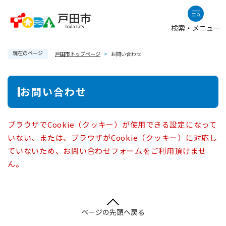
ペ
メニューを飛ばして本文へ
ー
検索・メニュー
ジ
の
現在のページ
先
戸田市トップページ
>
お問い合わせ
頭
で
本
お問い合わせ
す
文
。
ブラウザでCookie（クッキー）が使用できる設定になって
いない、または、ブラウザがCookie（クッキー）に対応し
ていないため、お問い合わせフォームをご利用頂けませ
ん。
ページの先頭へ戻る