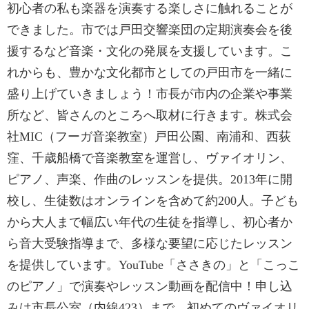
初心者の私も楽器を演奏する楽しさに触れることが
できました。市では戸田交響楽団の定期演奏会を後
援するなど音楽・文化の発展を支援しています。こ
れからも、豊かな文化都市としての戸田市を一緒に
盛り上げていきましょう！市長が市内の企業や事業
所など、皆さんのところへ取材に行きます。株式会
社MIC（フーガ音楽教室）戸田公園、南浦和、西荻
窪、千歳船橋で音楽教室を運営し、ヴァイオリン、
ピアノ、声楽、作曲のレッスンを提供。2013年に開
校し、生徒数はオンラインを含めて約200人。子ども
から大人まで幅広い年代の生徒を指導し、初心者か
ら音大受験指導まで、多様な要望に応じたレッスン
を提供しています。YouTube「ささきの」と「こっこ
のピアノ」で演奏やレッスン動画を配信中！申し込
みは市長公室（内線423）まで。初めてのヴァイオリ