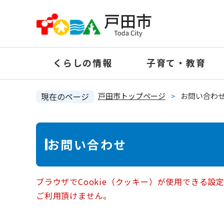
ペ
ー
ジ
の
くらしの情報
子育て・教育
先
頭
で
現在のページ
戸田市トップページ
>
お問い合わ
す
。
本
お問い合わせ
文
ブラウザでCookie（クッキー）が使用できる設
ご利用頂けません。