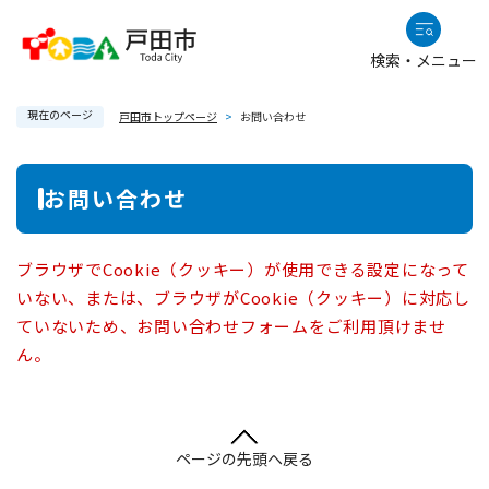
ペ
メニューを飛ばして本文へ
ー
検索・メニュー
ジ
の
現在のページ
先
戸田市トップページ
>
お問い合わせ
頭
で
本
お問い合わせ
す
文
。
ブラウザでCookie（クッキー）が使用できる設定になって
いない、または、ブラウザがCookie（クッキー）に対応し
ていないため、お問い合わせフォームをご利用頂けませ
ん。
ページの先頭へ戻る