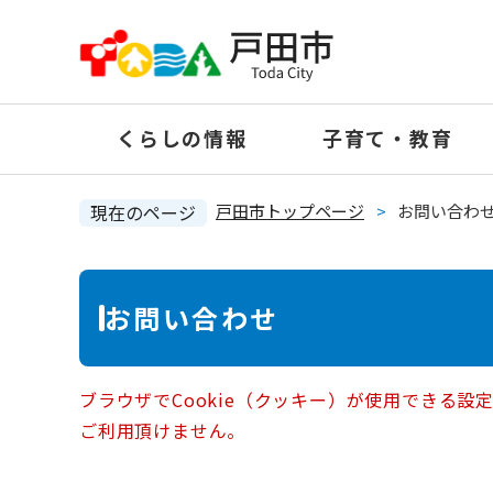
ペ
ー
ジ
の
くらしの情報
子育て・教育
先
頭
で
現在のページ
戸田市トップページ
>
お問い合わ
す
。
本
お問い合わせ
文
ブラウザでCookie（クッキー）が使用できる設
ご利用頂けません。