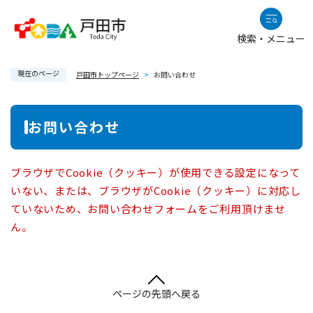
ペ
メニューを飛ばして本文へ
ー
検索・メニュー
ジ
の
現在のページ
先
戸田市トップページ
>
お問い合わせ
頭
で
本
お問い合わせ
す
文
。
ブラウザでCookie（クッキー）が使用できる設定になって
いない、または、ブラウザがCookie（クッキー）に対応し
ていないため、お問い合わせフォームをご利用頂けませ
ん。
ページの先頭へ戻る