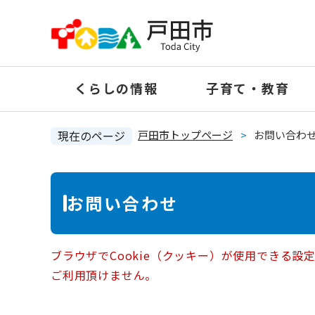
ペ
ー
ジ
の
くらしの情報
子育て・教育
先
頭
で
現在のページ
戸田市トップページ
>
お問い合わ
す
。
本
お問い合わせ
文
ブラウザでCookie（クッキー）が使用できる設
ご利用頂けません。