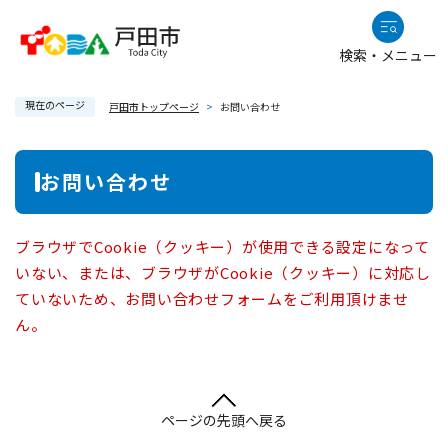
ペ
メニューを飛ばして本文へ
ー
検索・メニュー
ジ
の
現在のページ
先
戸田市トップページ
>
お問い合わせ
頭
で
本
お問い合わせ
す
文
。
ブラウザでCookie（クッキー）が使用できる設定になって
いない、または、ブラウザがCookie（クッキー）に対応し
ていないため、お問い合わせフォームをご利用頂けませ
ん。
ページの先頭へ戻る