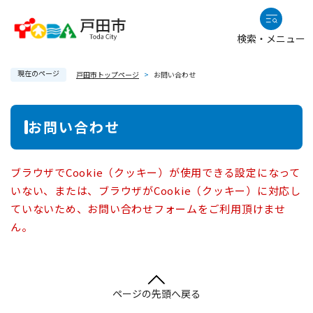
ペ
メニューを飛ばして本文へ
ー
検索・メニュー
ジ
の
現在のページ
先
戸田市トップページ
>
お問い合わせ
頭
で
本
お問い合わせ
す
文
。
ブラウザでCookie（クッキー）が使用できる設定になって
いない、または、ブラウザがCookie（クッキー）に対応し
ていないため、お問い合わせフォームをご利用頂けませ
ん。
ページの先頭へ戻る